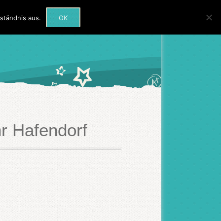
rmine
Beratung
Kontakt
ständnis aus.
OK
hr Hafendorf