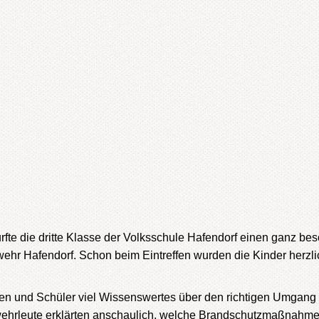
rfte die dritte Klasse der Volksschule Hafendorf einen ganz be
wehr Hafendorf. Schon beim Eintreffen wurden die Kinder herz
en und Schüler viel Wissenswertes über den richtigen Umgang m
rwehrleute erklärten anschaulich, welche Brandschutzmaßnahme