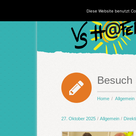
Diese Website benutzt Co
Besuch b
Home
Allgemein
27. Oktober 2025
/
Allgemein
/
Direkt