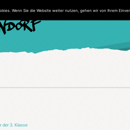
Home
Wir
NaBe
Te
okies. Wenn Sie die Website weiter nutzen, gehen wir von Ihrem Einver
er der 3. Klasse