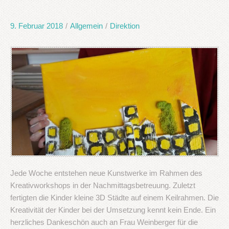
9. Februar 2018
/
Allgemein
/
Direktion
Jede Woche entstehen neue Kunstwerke im Rahmen des
Kreativworkshops in der Nachmittagsbetreuung. Zuletzt
fertigten die Kinder kleine 3D Städte auf einem Keilrahmen. Die
Kreativität der Kinder bei der Umsetzung kennt kein Ende. Ein
herzliches Dankeschön auch an Frau Weinberger für die